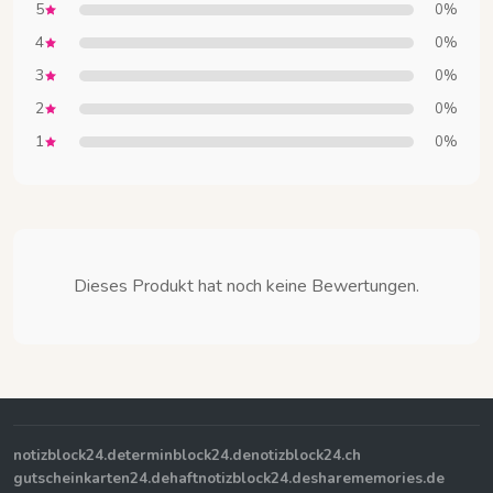
5
0%
4
0%
3
0%
2
0%
1
0%
Dieses Produkt hat noch keine Bewertungen.
notizblock24.de
terminblock24.de
notizblock24.ch
gutscheinkarten24.de
haftnotizblock24.de
sharememories.de