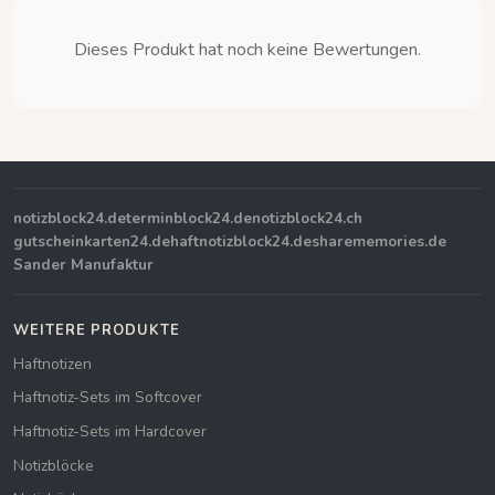
Dieses Produkt hat noch keine Bewertungen.
notizblock24.de
terminblock24.de
notizblock24.ch
gutscheinkarten24.de
haftnotizblock24.de
sharememories.de
Sander Manufaktur
WEITERE PRODUKTE
Haftnotizen
Haftnotiz-Sets im Softcover
Haftnotiz-Sets im Hardcover
Notizblöcke