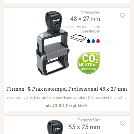
Firmen- & Praxisstempel Professional 48 x 27 mm
Ergonomisches Design garantiert Langlebigkeit & Strapazierfähigkeit |
Integriertes Stempelkissen ist wasserlöslich und dokumentenecht |
ab 43,00 €
zzgl. MwSt.
CO₂-neutrale Produktion