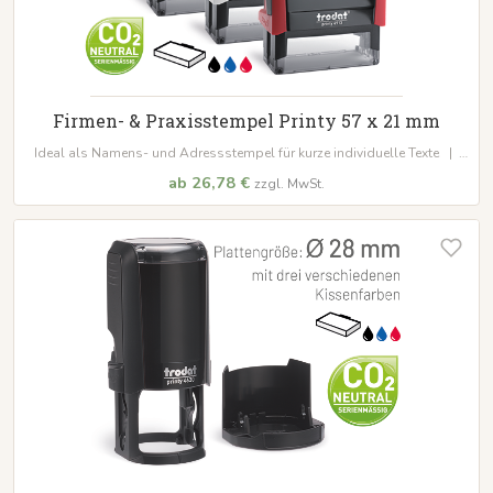
Firmen- & Praxisstempel Printy 57 x 21 mm
Ideal als Namens- und Adressstempel für kurze individuelle Texte |
Einfache Positionierung des Abdrucks durch das Panoramafenster |
ab 26,78 €
zzgl. MwSt.
CO₂-neutrale Produktion