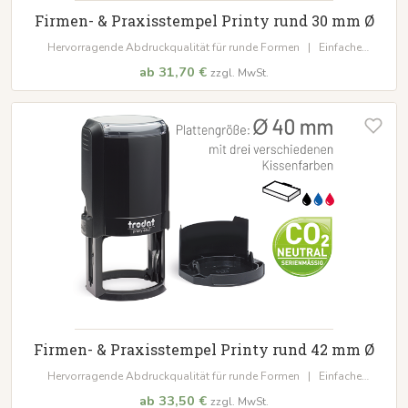
Firmen- & Praxisstempel Printy rund 30 mm Ø
Hervorragende Abdruckqualität für runde Formen | Einfache
Positionierung des Abdrucks durch den Abdruckrahmen |
CO₂-
ab 31,70 €
zzgl. MwSt.
neutrale Produktion
Firmen- & Praxisstempel Printy rund 42 mm Ø
Hervorragende Abdruckqualität für runde Formen | Einfache
Positionierung des Abdrucks durch den Abdruckrahmen |
CO₂-
ab 33,50 €
zzgl. MwSt.
neutrale Produktion